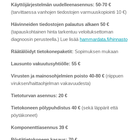
Käyttöjärjestelmän uudelleenasennus: 50-70 €
(tarvittaessa vanhojen tiedostojen varmuuskopiointi 10 €)
Hävinneiden tiedostojen palautus alkaen 50 €
(tapauskohtainen hinta tarkentuu veloituksettoman
diagnoosin perusteella.) Lue lisää
hammardata.fi/hinnasto
Räätälöidyt tietokonepaketit:
Sopimuksen mukaan
Lausunto vakuutusyhtiölle: 55 €
Virusten ja mainosohjelmien poisto 40-80 €
(riippuen
viruksen/haittaohjelman vakavuudesta)
Tietoturvan asennus: 20 €
Tietokoneen pölypuhdistus 40 €
(sekä läppärit että
pöytäkoneet)
Komponenttiasennus 39 €
Pöytätietokoneen kasaus: 70 €