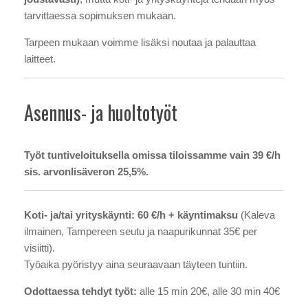
tarvittaessa sopimuksen mukaan.
Tarpeen mukaan voimme lisäksi noutaa ja palauttaa
laitteet.
Asennus- ja huoltotyöt
Työt tuntiveloituksella omissa tiloissamme vain 39 €/h
sis. arvonlisäveron 25,5%.
Koti- ja/tai yrityskäynti: 60 €/h + käyntimaksu
(Kaleva
ilmainen, Tampereen seutu ja naapurikunnat 35€ per
visiitti).
Työaika pyöristyy aina seuraavaan täyteen tuntiin.
Odottaessa tehdyt työt:
alle 15 min 20€, alle 30 min 40€