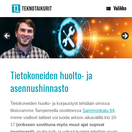
Skip
Valikko
to
content
Tietokonehuolto Teknotaikurit ja HammarData (datapalautukset)
palvelevat Sammonkadulla
Tietokoneiden huolto- ja
asennushinnasto
Tietokoneiden huolto- ja korjaustyöt tehdään omissa
tiloissamme Tampereella osoitteessa
Sammonkatu 64
,
minne vialliset laitteet voi tuoda arkisin aikavälillä klo 10-
17
(erikseen sovittuna myös muut ajat sopivat
joustavasti)
, mutta koti- ja yrityskäyntejä tehdään myös