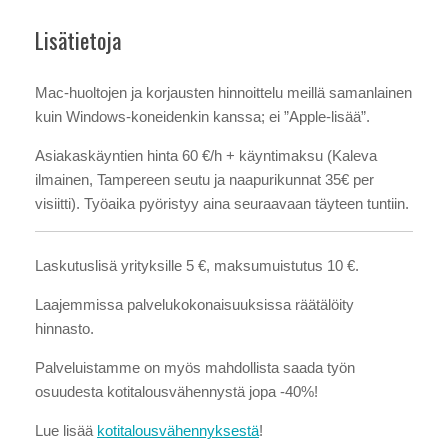
Lisätietoja
Mac-huoltojen ja korjausten hinnoittelu meillä samanlainen
kuin Windows-koneidenkin kanssa; ei ”Apple-lisää”.
Asiakaskäyntien hinta 60 €/h + käyntimaksu (Kaleva
ilmainen, Tampereen seutu ja naapurikunnat 35€ per
visiitti). Työaika pyöristyy aina seuraavaan täyteen tuntiin.
Laskutuslisä yrityksille 5 €, maksumuistutus 10 €.
Laajemmissa palvelukokonaisuuksissa räätälöity
hinnasto.
Palveluistamme on myös mahdollista saada työn
osuudesta kotitalousvähennystä jopa -40%!
Lue lisää
kotitalousvähennyksestä
!